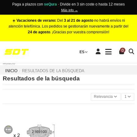
Paga a plazos con
seQura
· Divide en 3 sin coste o hasta 12 meses
Más info →
☀️
Vacaciones de verano:
Del
3 al 21 de agosto
no habrá envíos ni
atención telefónica. Los pedidos se gestionarán nuevamente a partir del
24 de agosto
. ¡Gracias por vuestra comprensión!
PINZAS DE FRENO RACING
0
Make
ES
Número de Pistones
Modelo
INICIO
RESULTADOS DE LA BÚSQUEDA
Resultados de la búsqueda
Relevancia
1