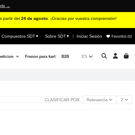
info →
 partir del
24 de agosto
. ¡Gracias por vuestra comprensión!
Compuestos SDT
Sobre SDT
Iniciar Sesión
▼
▼
|
Favoritos (
0
)
ES
peticion
Frenos para kart
B2B
CLASIFICAR POR
Relevancia
2