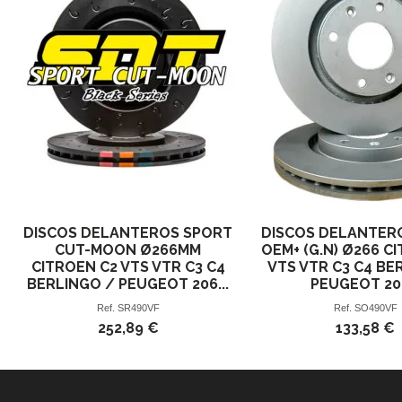
DISCOS DELANTEROS SPORT
DISCOS DELANTER
CUT-MOON Ø266MM
OEM+ (G.N) Ø266 C
CITROEN C2 VTS VTR C3 C4
VTS VTR C3 C4 BE
BERLINGO / PEUGEOT 206...
PEUGEOT 206
Ref.
SR490VF
Ref.
SO490VF
252,89 €
133,58 €