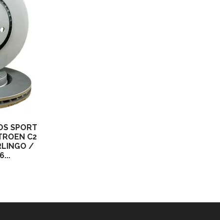
OS SPORT
ITROEN C2
RLINGO /
...