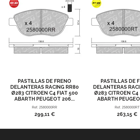
PASTILLAS DE FRENO
PASTILLAS DE 
DELANTERAS RACING RR80
DELANTERAS RACI
Ø283 CITROEN C4 FIAT 500
Ø283 CITROEN C4 
ABARTH PEUGEOT 206...
ABARTH PEUGEOT
Ref.
2580000RR
Ref.
2580000RT
299,11 €
263,15 €