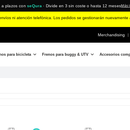
 a plazos con
seQura
· Divide en 3 sin coste o hasta 12 meses
Más 
nvíos ni atención telefónica. Los pedidos se gestionarán nuevamente a
Merchandising
|
nos para bicicleta
Frenos para buggy & UTV
Accesorios com