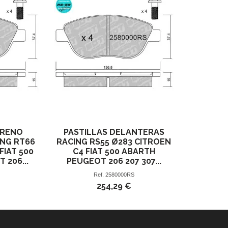
FRENO
PASTILLAS DELANTERAS
NG RT66
RACING RS55 Ø283 CITROEN
FIAT 500
C4 FIAT 500 ABARTH
 206...
PEUGEOT 206 207 307...
Ref.
2580000RS
254,29 €