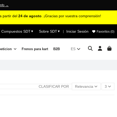
info →
 partir del
24 de agosto
. ¡Gracias por vuestra comprensión!
Compuestos SDT
Sobre SDT
Iniciar Sesión
▼
▼
|
Favoritos (
0
)
ES
peticion
Frenos para kart
B2B
CLASIFICAR POR
Relevancia
3