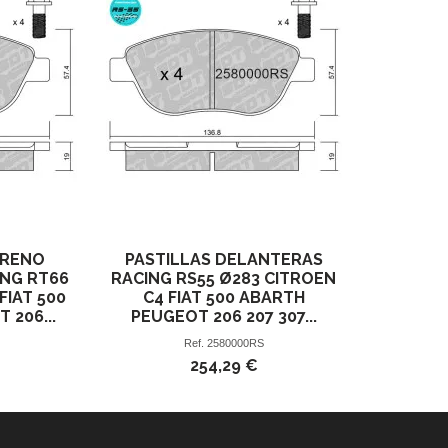
FRENO
PASTILLAS DELANTERAS
NG RT66
RACING RS55 Ø283 CITROEN
FIAT 500
C4 FIAT 500 ABARTH
 206...
PEUGEOT 206 207 307...
Ref.
2580000RS
254,29 €