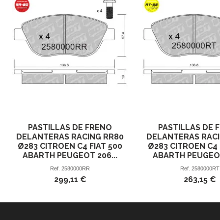
PASTILLAS DE FRENO
PASTILLAS DE 
DELANTERAS RACING RR80
DELANTERAS RACI
Ø283 CITROEN C4 FIAT 500
Ø283 CITROEN C4 
ABARTH PEUGEOT 206...
ABARTH PEUGEOT
Ref.
2580000RR
Ref.
2580000RT
299,11 €
263,15 €