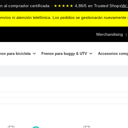
n al comprador certificada ·
★★★★★
4,86/5 en Trusted Shops
Ver
nvíos ni atención telefónica. Los pedidos se gestionarán nuevamente a
Merchandising
|
nos para bicicleta
Frenos para buggy & UTV
Accesorios com