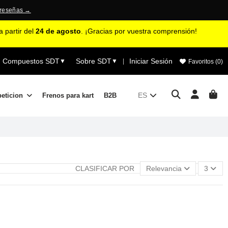
 reseñas →
 partir del
24 de agosto
. ¡Gracias por vuestra comprensión!
Compuestos SDT
Sobre SDT
Iniciar Sesión
▼
▼
|
Favoritos (
0
)
ES
peticion
Frenos para kart
B2B
CLASIFICAR POR
Relevancia
3