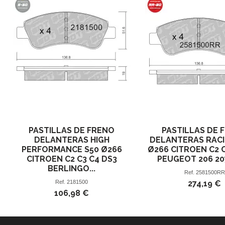
PASTILLAS DE FRENO
PASTILLAS DE 
DELANTERAS HIGH
DELANTERAS RACI
PERFORMANCE S50 Ø266
Ø266 CITROEN C2 
CITROEN C2 C3 C4 DS3
PEUGEOT 206 207
BERLINGO...
Ref.
2581500RR
Ref.
2181500
274,19 €
106,98 €