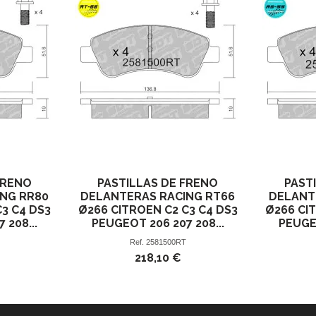
FRENO
PASTILLAS DE FRENO
PAST
NG RR80
DELANTERAS RACING RT66
DELANT
C3 C4 DS3
Ø266 CITROEN C2 C3 C4 DS3
Ø266 CIT
 208...
PEUGEOT 206 207 208...
PEUGEO
Ref.
2581500RT
218,10 €