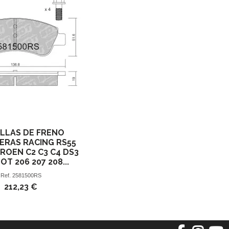
ILLAS DE FRENO
ERAS RACING RS55
ROEN C2 C3 C4 DS3
T 206 207 208...
Ref.
2581500RS
212,23 €