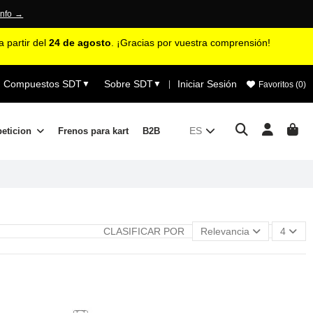
info →
 partir del
24 de agosto
. ¡Gracias por vuestra comprensión!
Compuestos SDT
Sobre SDT
Iniciar Sesión
▼
▼
|
Favoritos (
0
)
ES
peticion
Frenos para kart
B2B
CLASIFICAR POR
Relevancia
4