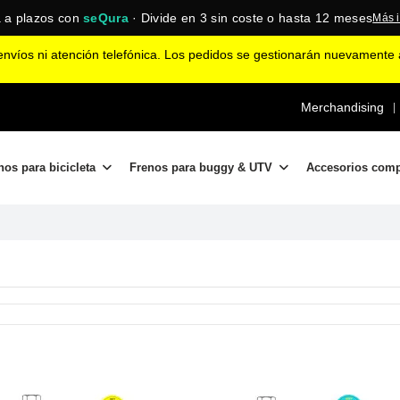
 a plazos con
seQura
· Divide en 3 sin coste o hasta 12 meses
Más 
nvíos ni atención telefónica. Los pedidos se gestionarán nuevamente a
Merchandising
|
nos para bicicleta
Frenos para buggy & UTV
Accesorios com