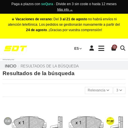
Paga a plazos con
seQura
· Divide en 3 sin coste o hasta 12 meses
Más info →
☀️
Vacaciones de verano:
Del
3 al 21 de agosto
no habrá envíos ni
atención telefónica. Los pedidos se gestionarán nuevamente a partir del
24 de agosto
. ¡Gracias por vuestra comprensión!
PINZAS DE FRENO RACING
0
Make
ES
Número de Pistones
Modelo
INICIO
RESULTADOS DE LA BÚSQUEDA
Resultados de la búsqueda
Relevancia
3