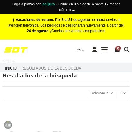
Paga a plazos con
seQura
· Divide en 3 sin coste o hasta 12 meses
Más info →
☀️
Vacaciones de verano:
Del
3 al 21 de agosto
no habrá envíos ni
atención telefónica. Los pedidos se gestionarán nuevamente a partir del
24 de agosto
. ¡Gracias por vuestra comprensión!
PINZAS DE FRENO RACING
0
Make
ES
Número de Pistones
Modelo
INICIO
RESULTADOS DE LA BÚSQUEDA
Resultados de la búsqueda
Relevancia
1