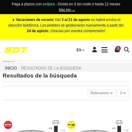
Paga a plazos con
seQura
· Divide en 3 sin coste o hasta 12 meses
Más info →
☀️
Vacaciones de verano:
Del
3 al 21 de agosto
no habrá envíos ni
atención telefónica. Los pedidos se gestionarán nuevamente a partir del
24 de agosto
. ¡Gracias por vuestra comprensión!
PINZAS DE FRENO RACING
0
Make
ES
Número de Pistones
Modelo
INICIO
RESULTADOS DE LA BÚSQUEDA
Resultados de la búsqueda
Relevancia
3