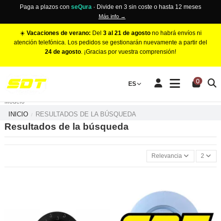
Paga a plazos con
seQura
· Divide en 3 sin coste o hasta 12 meses
Más info →
☀️
Vacaciones de verano:
Del
3 al 21 de agosto
no habrá envíos ni
atención telefónica. Los pedidos se gestionarán nuevamente a partir del
24 de agosto
. ¡Gracias por vuestra comprensión!
PINZAS DE FRENO RACING
0
Make
ES
Número de Pistones
Modelo
INICIO
RESULTADOS DE LA BÚSQUEDA
Resultados de la búsqueda
Relevancia
2