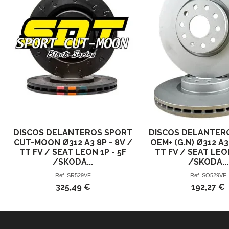
DISCOS DELANTEROS SPORT
DISCOS DELANTER
CUT-MOON Ø312 A3 8P - 8V /
OEM+ (G.N) Ø312 A3 
TT FV / SEAT LEON 1P - 5F
TT FV / SEAT LEON
/SKODA...
/SKODA...
Ref.
SR529VF
Ref.
SO529VF
325,49 €
192,27 €