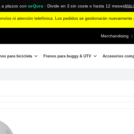
 a plazos con
seQura
· Divide en 3 sin coste o hasta 12 meses
Más 
nvíos ni atención telefónica. Los pedidos se gestionarán nuevamente a
Merchandising
|
nos para bicicleta
Frenos para buggy & UTV
Accesorios com