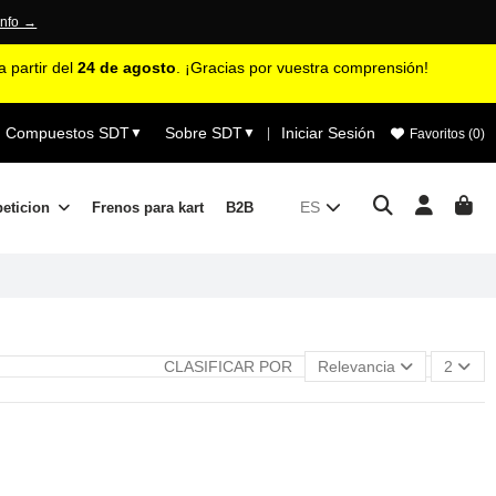
info →
 partir del
24 de agosto
. ¡Gracias por vuestra comprensión!
Compuestos SDT
Sobre SDT
Iniciar Sesión
▼
▼
|
Favoritos (
0
)
ES
peticion
Frenos para kart
B2B
CLASIFICAR POR
Relevancia
2