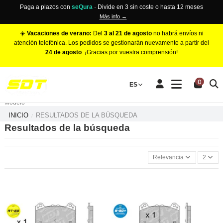
Paga a plazos con
seQura
· Divide en 3 sin coste o hasta 12 meses
Más info →
☀️
Vacaciones de verano:
Del
3 al 21 de agosto
no habrá envíos ni
atención telefónica. Los pedidos se gestionarán nuevamente a partir del
24 de agosto
. ¡Gracias por vuestra comprensión!
PINZAS DE FRENO RACING
0
Make
ES
Número de Pistones
Modelo
INICIO
RESULTADOS DE LA BÚSQUEDA
Resultados de la búsqueda
Relevancia
2