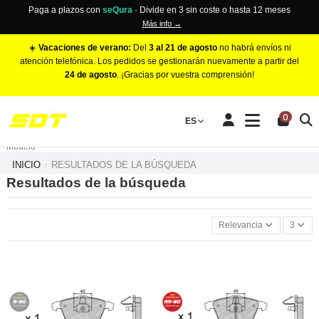
Paga a plazos con
seQura
· Divide en 3 sin coste o hasta 12 meses
Más info →
☀️
Vacaciones de verano:
Del
3 al 21 de agosto
no habrá envíos ni
atención telefónica. Los pedidos se gestionarán nuevamente a partir del
24 de agosto
. ¡Gracias por vuestra comprensión!
PINZAS DE FRENO RACING
0
Make
ES
Número de Pistones
Modelo
INICIO
RESULTADOS DE LA BÚSQUEDA
Resultados de la búsqueda
Relevancia
3