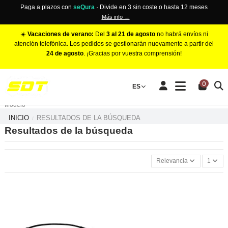
Paga a plazos con
seQura
· Divide en 3 sin coste o hasta 12 meses
Más info →
☀️
Vacaciones de verano:
Del
3 al 21 de agosto
no habrá envíos ni
atención telefónica. Los pedidos se gestionarán nuevamente a partir del
24 de agosto
. ¡Gracias por vuestra comprensión!
PINZAS DE FRENO RACING
0
Make
ES
Número de Pistones
Modelo
INICIO
RESULTADOS DE LA BÚSQUEDA
Resultados de la búsqueda
Relevancia
1