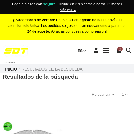
Paga a plazos con
seQura
· Divide en 3 sin coste o hasta 12 meses
Más info →
☀️
Vacaciones de verano:
Del
3 al 21 de agosto
no habrá envíos ni
atención telefónica. Los pedidos se gestionarán nuevamente a partir del
24 de agosto
. ¡Gracias por vuestra comprensión!
PINZAS DE FRENO RACING
0
Make
ES
Número de Pistones
Modelo
INICIO
RESULTADOS DE LA BÚSQUEDA
Resultados de la búsqueda
Relevancia
1