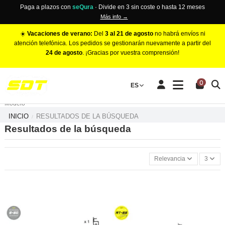
Paga a plazos con
seQura
· Divide en 3 sin coste o hasta 12 meses
Más info →
☀️
Vacaciones de verano:
Del
3 al 21 de agosto
no habrá envíos ni
atención telefónica. Los pedidos se gestionarán nuevamente a partir del
24 de agosto
. ¡Gracias por vuestra comprensión!
PINZAS DE FRENO RACING
0
Make
ES
Número de Pistones
Modelo
INICIO
RESULTADOS DE LA BÚSQUEDA
Resultados de la búsqueda
Relevancia
3