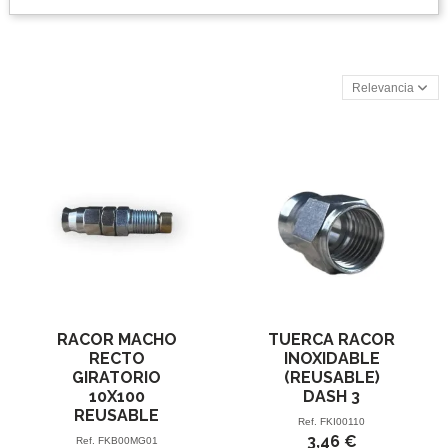
Relevancia
RACOR MACHO
TUERCA RACOR
RECTO
INOXIDABLE
GIRATORIO
(REUSABLE)
10X100
DASH 3
REUSABLE
Ref.
FKI00110
3,46 €
Ref.
FKB00MG01