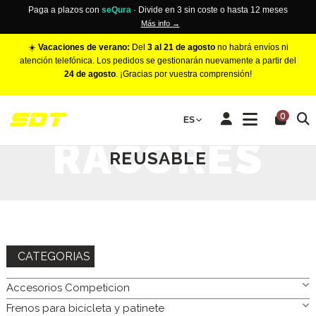
Paga a plazos con
seQura
· Divide en 3 sin coste o hasta 12 meses
Más info →
☀️
Vacaciones de verano:
Del
3 al 21 de agosto
no habrá envíos ni
atención telefónica. Los pedidos se gestionarán nuevamente a partir del
24 de agosto
. ¡Gracias por vuestra comprensión!
INICIO
ACCESORIOS COMPETICION
RACORERIA
RACORES
0
ES
REUSABLE
RACORES
REUSABLE
CATEGORIAS
Accesorios Competicion
Frenos para bicicleta y patinete