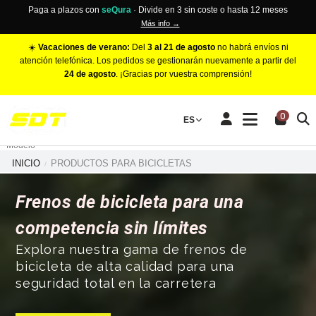
Paga a plazos con
seQura
· Divide en 3 sin coste o hasta 12 meses
Más info →
☀️
Vacaciones de verano:
Del
3 al 21 de agosto
no habrá envíos ni
atención telefónica. Los pedidos se gestionarán nuevamente a partir del
24 de agosto
. ¡Gracias por vuestra comprensión!
PINZAS DE FRENO RACING
0
Make
ES
Número de Pistones
Modelo
INICIO
PRODUCTOS PARA BICICLETAS
Frenos de bicicleta para una
competencia sin límites
Explora nuestra gama de frenos de
bicicleta de alta calidad para una
seguridad total en la carretera