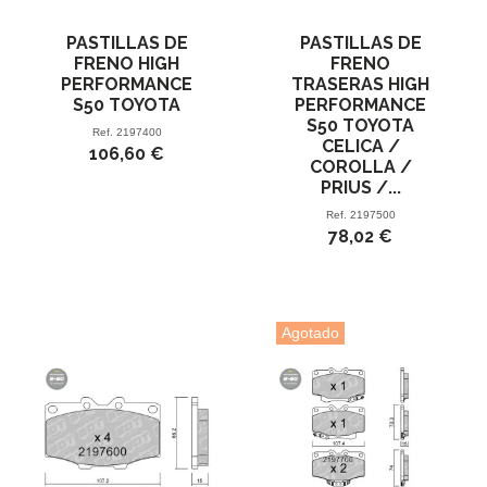
PASTILLAS DE
PASTILLAS DE
FRENO HIGH
FRENO
PERFORMANCE
TRASERAS HIGH
S50 TOYOTA
PERFORMANCE
S50 TOYOTA
Ref.
2197400
CELICA /
106,60 €
COROLLA /
PRIUS /...
Ref.
2197500
78,02 €
Agotado