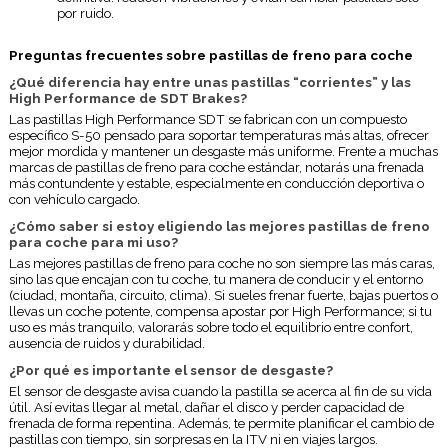
por ruido.
Preguntas frecuentes sobre pastillas de freno para coche
¿Qué diferencia hay entre unas pastillas “corrientes” y las
High Performance de SDT Brakes?
Las pastillas High Performance SDT se fabrican con un compuesto
específico S-50 pensado para soportar temperaturas más altas, ofrecer
mejor mordida y mantener un desgaste más uniforme. Frente a muchas
marcas de pastillas de freno para coche estándar, notarás una frenada
más contundente y estable, especialmente en conducción deportiva o
con vehículo cargado.
¿Cómo saber si estoy eligiendo las mejores pastillas de freno
para coche para mi uso?
Las mejores pastillas de freno para coche no son siempre las más caras,
sino las que encajan con tu coche, tu manera de conducir y el entorno
(ciudad, montaña, circuito, clima). Si sueles frenar fuerte, bajas puertos o
llevas un coche potente, compensa apostar por High Performance; si tu
uso es más tranquilo, valorarás sobre todo el equilibrio entre confort,
ausencia de ruidos y durabilidad.
¿Por qué es importante el sensor de desgaste?
El sensor de desgaste avisa cuando la pastilla se acerca al fin de su vida
útil. Así evitas llegar al metal, dañar el disco y perder capacidad de
frenada de forma repentina. Además, te permite planificar el cambio de
pastillas con tiempo, sin sorpresas en la ITV ni en viajes largos.