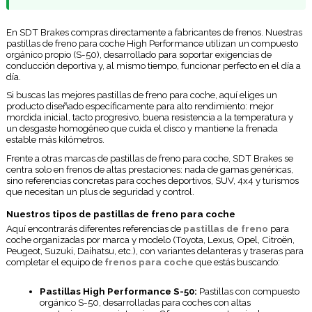
En SDT Brakes compras directamente a fabricantes de frenos. Nuestras
pastillas de freno para coche High Performance utilizan un compuesto
orgánico propio (S-50), desarrollado para soportar exigencias de
conducción deportiva y, al mismo tiempo, funcionar perfecto en el día a
día.
Si buscas las mejores pastillas de freno para coche, aquí eliges un
producto diseñado específicamente para alto rendimiento: mejor
mordida inicial, tacto progresivo, buena resistencia a la temperatura y
un desgaste homogéneo que cuida el disco y mantiene la frenada
estable más kilómetros.
Frente a otras marcas de pastillas de freno para coche, SDT Brakes se
centra solo en frenos de altas prestaciones: nada de gamas genéricas,
sino referencias concretas para coches deportivos, SUV, 4x4 y turismos
que necesitan un plus de seguridad y control.
Nuestros tipos de pastillas de freno para coche
Aquí encontrarás diferentes referencias de
pastillas de freno
para
coche organizadas por marca y modelo (Toyota, Lexus, Opel, Citroën,
Peugeot, Suzuki, Daihatsu, etc.), con variantes delanteras y traseras para
completar el equipo de
frenos para coche
que estás buscando:
Pastillas High Performance S-50:
Pastillas con compuesto
orgánico S-50, desarrolladas para coches con altas