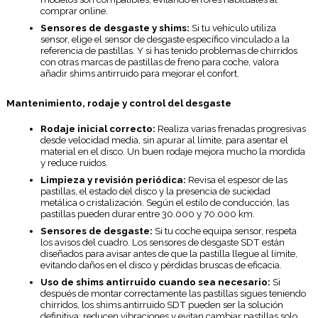
comprar online.
Sensores de desgaste y shims:
Si tu vehículo utiliza
sensor, elige el sensor de desgaste específico vinculado a la
referencia de pastillas. Y si has tenido problemas de chirridos
con otras marcas de pastillas de freno para coche, valora
añadir shims antirruido para mejorar el confort.
Mantenimiento, rodaje y control del desgaste
Rodaje inicial correcto:
Realiza varias frenadas progresivas
desde velocidad media, sin apurar al límite, para asentar el
material en el disco. Un buen rodaje mejora mucho la mordida
y reduce ruidos.
Limpieza y revisión periódica:
Revisa el espesor de las
pastillas, el estado del disco y la presencia de suciedad
metálica o cristalización. Según el estilo de conducción, las
pastillas pueden durar entre 30.000 y 70.000 km.
Sensores de desgaste:
Si tu coche equipa sensor, respeta
los avisos del cuadro. Los sensores de desgaste SDT están
diseñados para avisar antes de que la pastilla llegue al límite,
evitando daños en el disco y pérdidas bruscas de eficacia.
Uso de shims antirruido cuando sea necesario:
Si
después de montar correctamente las pastillas sigues teniendo
chirridos, los shims antirruido SDT pueden ser la solución
definitiva: reducen vibraciones y evitan cambiar pastillas solo