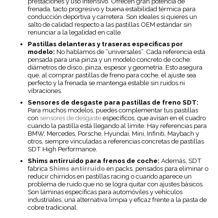
prestaciones y uso intensivo. Ofrecen gran potencia de
frenada, tacto progresivo y buena estabilidad térmica para
conducción deportiva y carretera. Son ideales si quieres un
salto de calidad respecto a las pastillas OEM estándar sin
renunciar a la legalidad en calle.
Pastillas delanteras y traseras específicas por
modelo:
No hablamos de “universales”. Cada referencia está
pensada para una pinza y un modelo concreto de coche:
diámetros de disco, pinza, espesor y geometría. Esto asegura
que, al comprar pastillas de freno para coche, el ajuste sea
perfecto y la frenada se mantenga estable sin ruidos ni
vibraciones.
Sensores de desgaste para pastillas de freno SDT:
Para muchos modelos, puedes complementar tus pastillas
con
sensores de desgaste
específicos, que avisan en el cuadro
cuando la pastilla está llegando al límite. Hay referencias para
BMW, Mercedes, Porsche, Hyundai, Mini, Infiniti, Maybach y
otros, siempre vinculadas a referencias concretas de pastillas
SDT High Performance.
Shims antirruido para frenos de coche:
Además, SDT
fabrica
Shims antirruido
en packs, pensados para eliminar o
reducir chirridos en pastillas racing o cuando aparece un
problema de ruido que no se logra quitar con ajustes básicos.
Son láminas específicas para automóviles y vehículos
industriales, una alternativa limpia y eficaz frente a la pasta de
cobre tradicional.