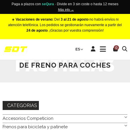
Paga a plazos con
seQura
· Divide en 3 sin coste o hasta 12 meses
Más info →
☀️
Vacaciones de verano:
Del
3 al 21 de agosto
no habrá envíos ni
atención telefónica. Los pedidos se gestionarán nuevamente a partir del
24 de agosto
. ¡Gracias por vuestra comprensión!
INICIO
FRENOS PARA COCHE
PASTILLAS DE FRENO PARA
0
ES
COCHES
PASTILLAS
DE FRENO PARA COCHES
CATEGORIAS
Accesorios Competicion
Frenos para bicicleta y patinete