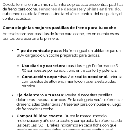
De esta forma, en una misma familia de producto encuentras pastillas
de freno para coche,
sensores de desgaste
y
Shims antirruido
,
cubriendo no solo la frenada, sino también el control del desgaste y el
confort acústico.
Cómo elegir las mejores pastillas de freno para tu coche
Antes de comprar pastillas de freno para coche, ten en cuenta estos
puntos para acertar a la primera:
Tipo de vehículo y uso:
No frena igual un utilitario que un
SUV cargado o un coche preparado para tandas.
Uso diario y carretera:
pastillas High Performance S-
50 son ideales por su equilibrio entre confort y potencia.
Conducción deportiva / circuito ocasional:
prioriza
compuestos de alto rendimiento con buena estabilidad
térmica.
Eje delantero o trasero:
Revisa si necesitas pastillas
delanteras, traseras o ambas. En la categoría verás referencias
diferenciadas (delanteras / traseras) para completar el juego
de frenos de tu coche.
Compatibilidad exacta:
Busca la marca, modelo,
motorización y año de tu coche y comprueba la referencia de
las pastillas. SDT Brakes indicamos en cada ficha con qué
modelos son compatibles, evitando errores habituales al