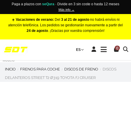
Paga a plazos con
seQura
· Divide en 3 sin coste o hasta 12 meses
Más info →
☀️
Vacaciones de verano:
Del
3 al 21 de agosto
no habrá envíos ni
atención telefónica. Los pedidos se gestionarán nuevamente a partir del
24 de agosto
. ¡Gracias por vuestra comprensión!
PINZAS DE FRENO RACING
0
Make
ES
Número de Pistones
Modelo
INICIO
FRENOS PARA COCHE
DISCOS DE FRENO
DISCOS
DELANTEROS STREET T2 Ø319 TOYOTA FJ CRUISER