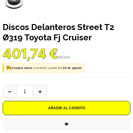
Discos Delanteros Street T2
Ø319 Toyota Fj Cruiser
401,74 €
Compra ahora
y recíbelo a partir del
24 de agosto
AÑADIR AL CARRITO