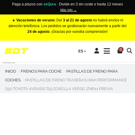
Paga a plazos con
seQura
· Divide en 3 sin coste o hasta 12 meses
Más info →
☀️
Vacaciones de verano:
Del
3 al 21 de agosto
no habrá envíos ni
atención telefónica. Los pedidos se gestionarán nuevamente a partir del
24 de agosto
. ¡Gracias por vuestra comprensión!
PINZAS DE FRENO RACING
0
Make
ES
Número de Pistones
Modelo
INICIO
FRENOS PARA COCHE
PASTILLAS DE FRENO PARA
COCHES
PASTILLAS DE FRENO TRASERAS HIGH PERFORMANCE
S50 TOYOTA AVENSIS T25 COROLLA VERSO ZNR11 PREVIA