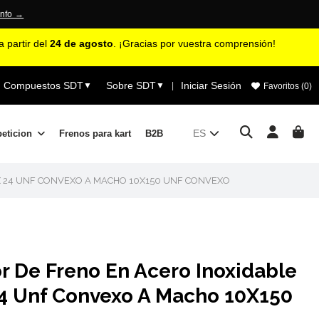
info →
 partir del
24 de agosto
. ¡Gracias por vuestra comprensión!
Compuestos SDT
Sobre SDT
Iniciar Sesión
▼
▼
|
Favoritos (
0
)
ES
peticion
Frenos para kart
B2B
X 24 UNF CONVEXO A MACHO 10X150 UNF CONVEXO
r De Freno En Acero Inoxidable
4 Unf Convexo A Macho 10X150