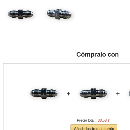
Cómpralo con
+
+
Precio total:
33,58 €
Añadir los tres al carrito