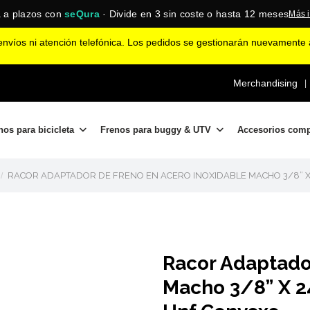
 a plazos con
seQura
· Divide en 3 sin coste o hasta 12 meses
Más 
nvíos ni atención telefónica. Los pedidos se gestionarán nuevamente a
Merchandising
|
nos para bicicleta
Frenos para buggy & UTV
Accesorios com
RACOR ADAPTADOR DE FRENO EN ACERO INOXIDABLE MACHO 3/8” 
Racor Adaptado
Macho 3/8” X 2