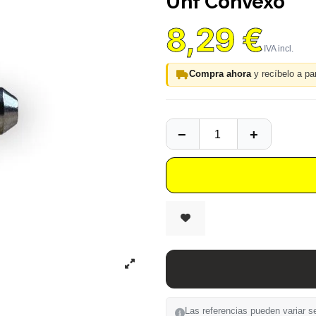
Unf Convexo
8,29 €
Compra ahora
y recíbelo a par
Las referencias pueden variar se