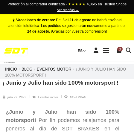
Protección al comprador certificada ·
★★★★★
4,86/5 en Trusted Shops
Ver reseñas →
☀️
Vacaciones de verano:
Del
3 al 21 de agosto
no habrá envíos ni
atención telefónica. Los pedidos se gestionarán nuevamente a partir del
24 de agosto
. ¡Gracias por vuestra comprensión!
PINZAS DE FRENO RACING
0
Make
ES
Número de Pistones
Modelo
INICIO
BLOG
EVENTOS MOTOR
¡ JUNIO Y JULIO HAN SIDO
100% MOTORSPORT !
¡ Junio y Julio han sido 100% motorsport !
5602 views
julio 29, 2022
Eventos motor
¿Junio y Julio han sido 100%
motorsport!
Por fin podemos relajarnos para
poneros al dia de SDT BRAKES en el