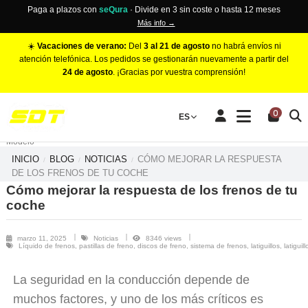
Paga a plazos con
seQura
· Divide en 3 sin coste o hasta 12 meses
Más info →
☀️
Vacaciones de verano:
Del
3 al 21 de agosto
no habrá envíos ni
atención telefónica. Los pedidos se gestionarán nuevamente a partir del
24 de agosto
. ¡Gracias por vuestra comprensión!
PINZAS DE FRENO RACING
0
Make
ES
Número de Pistones
Modelo
INICIO
BLOG
NOTICIAS
CÓMO MEJORAR LA RESPUESTA
DE LOS FRENOS DE TU COCHE
Cómo mejorar la respuesta de los frenos de tu
coche
marzo 11, 2025
Noticias
8346 views
Líquido de frenos, pastillas de freno, discos de freno, sistema de frenos, latiguillos, latiguil
La seguridad en la conducción depende de
muchos factores, y uno de los más críticos es