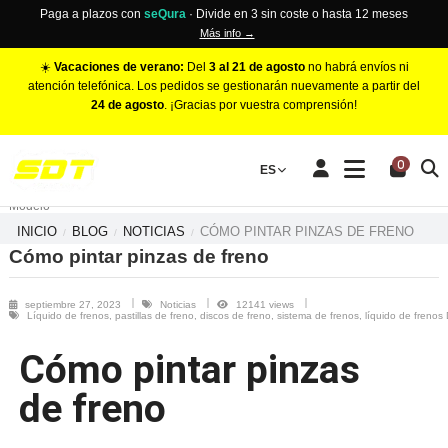
Paga a plazos con
seQura
· Divide en 3 sin coste o hasta 12 meses
Más info →
☀️
Vacaciones de verano:
Del
3 al 21 de agosto
no habrá envíos ni
atención telefónica. Los pedidos se gestionarán nuevamente a partir del
24 de agosto
. ¡Gracias por vuestra comprensión!
PINZAS DE FRENO RACING
0
Make
ES
Número de Pistones
Modelo
INICIO
BLOG
NOTICIAS
CÓMO PINTAR PINZAS DE FRENO
Cómo pintar pinzas de freno
septiembre 27, 2023
Noticias
12141 views
Líquido de frenos, pastillas de freno, discos de freno, sistema de frenos, líquido de freno
Cómo pintar pinzas
de freno