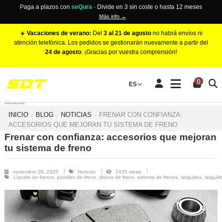
Paga a plazos con
seQura
· Divide en 3 sin coste o hasta 12 meses
Más info →
☀️
Vacaciones de verano:
Del
3 al 21 de agosto
no habrá envíos ni
atención telefónica. Los pedidos se gestionarán nuevamente a partir del
24 de agosto
. ¡Gracias por vuestra comprensión!
PINZAS DE FRENO RACING
0
Make
ES
Número de Pistones
Modelo
INICIO
BLOG
NOTICIAS
FRENAR CON CONFIANZA:
ACCESORIOS QUE MEJORAN TU SISTEMA DE FRENO
Frenar con confianza: accesorios que mejoran
tu sistema de freno
noviembre 28, 2025
Noticias
2435 views
Líquido de frenos, pastillas de freno, discos de freno, sistema de frenos, latiguillos, latiguil