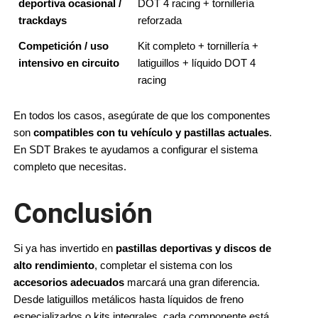
deportiva ocasional / 
DOT 4 racing + tornillería 
trackdays
reforzada
Competición / uso 
Kit completo + tornillería + 
intensivo en circuito
latiguillos + líquido DOT 4 
racing
En todos los casos, asegúrate de que los componentes 
son 
compatibles con tu vehículo y pastillas actuales
. 
En SDT Brakes te ayudamos a configurar el sistema 
completo que necesitas.
Conclusión
Si ya has invertido en 
pastillas deportivas y discos de 
alto rendimiento
, completar el sistema con los 
accesorios adecuados
 marcará una gran diferencia. 
Desde latiguillos metálicos hasta líquidos de freno 
especializados o kits integrales, cada componente está 