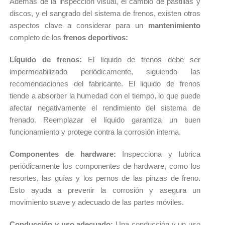
Además de la inspección visual, el cambio de pastillas y 
discos, y el sangrado del sistema de frenos, existen otros 
aspectos clave a considerar para un 
mantenimiento 
completo de los 
frenos deportivos:
Líquido de frenos: 
El líquido de frenos debe ser 
impermeabilizado periódicamente, siguiendo las 
recomendaciones del fabricante. 
El liquido de frenos 
tiende a absorber la humedad con el tiempo, lo que puede 
afectar negativamente el rendimiento del sistema de 
frenado. 
Reemplazar el líquido garantiza un buen 
funcionamiento y protege contra la corrosión interna.
Componentes de hardware: 
Inspecciona y lubrica 
periódicamente los componentes de hardware, como los 
resortes, las guías y los pernos de las pinzas de freno. 
Esto ayuda a prevenir la corrosión y asegura un 
movimiento suave y adecuado de las partes móviles.
Conducción y uso adecuado: 
Una conducción y un uso 