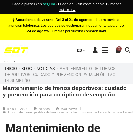
Paga a plazos con
seQura
· Divide en 3 sin coste o hasta 12 meses
Más info →
☀️
Vacaciones de verano:
Del
3 al 21 de agosto
no habrá envíos ni
atención telefónica. Los pedidos se gestionarán nuevamente a partir del
24 de agosto
. ¡Gracias por vuestra comprensión!
PINZAS DE FRENO RACING
0
Make
ES
Número de Pistones
Modelo
INICIO
BLOG
NOTICIAS
MANTENIMIENTO DE FRENOS
DEPORTIVOS: CUIDADO Y PREVENCIÓN PARA UN ÓPTIMO
DESEMPEÑO
Mantenimiento de frenos deportivos: cuidado
y prevención para un óptimo desempeño
junio 19, 2023
Noticias
6400 views
Líquido de frenos, pastillas de freno, discos de freno, sistema de frenos, líquido de freno
Mantenimiento de