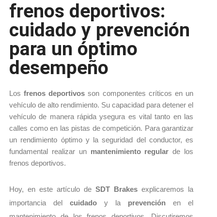
frenos deportivos:
cuidado y prevención
para un óptimo
desempeño
Los 
frenos deportivos 
son componentes críticos en un 
vehículo de alto rendimiento. 
Su capa
cidad par
a detener el 
vehículo de manera
 rápi
da
 y
segura es vital tanto en las 
calles como en las pistas de competición. 
Para garantizar 
un rendimiento óptimo y la seguridad del conductor, es 
fundamental realizar un 
mantenimiento regular 
de los 
frenos deportivos. 
Hoy, en este artículo de
SDT Brakes
explicaremos la
importancia del
cuidado
y la
prevención
en el
mantenimiento de los frenos deportivos.
Discutiremos