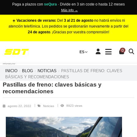
Paga a plazos con
seQura
· Divide en 3 sin coste o hasta 12 meses
Más info →
☀️
Vacaciones de verano:
Del
3 al 21 de agosto
no habrá envíos ni
atención telefónica. Los pedidos se gestionarán nuevamente a partir del
24 de agosto
. ¡Gracias por vuestra comprensión!
PINZAS DE FRENO RACING
0
Make
ES
Número de Pistones
Modelo
INICIO
BLOG
NOTICIAS
PASTILLAS DE FRENO: CLAVES
BÁSICAS Y RECOMENDACIONES
Pastillas de freno: claves básicas y
recomendaciones
8923 views
agosto 22, 2022
Noticias