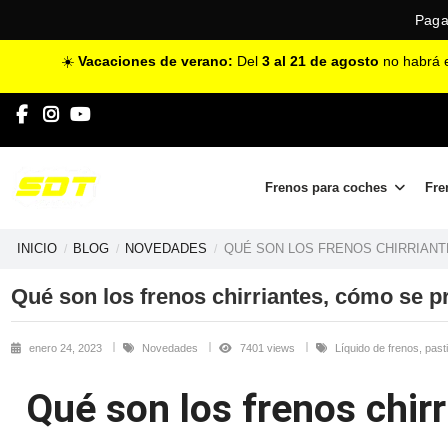
Protecció
☀️
Vacaciones de verano:
Del
3 al 21 de agosto
no habrá e
Frenos para coches
Fre
INICIO
BLOG
NOVEDADES
QUÉ SON LOS FRENOS CHIRRIANT
Qué son los frenos chirriantes, cómo se p
enero 24, 2023
Novedades
7401 views
Líquido de frenos, pasti
Qué son los frenos chir