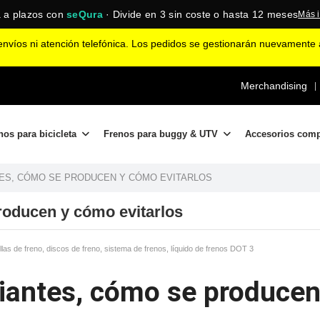
n al comprador certificada ·
★★★★★
4,86/5 en Trusted Shops
Ver
nvíos ni atención telefónica. Los pedidos se gestionarán nuevamente a
Merchandising
|
nos para bicicleta
Frenos para buggy & UTV
Accesorios com
ES, CÓMO SE PRODUCEN Y CÓMO EVITARLOS
roducen y cómo evitarlos
llas de freno, discos de freno, sistema de frenos, líquido de frenos DOT 3
riantes, cómo se producen