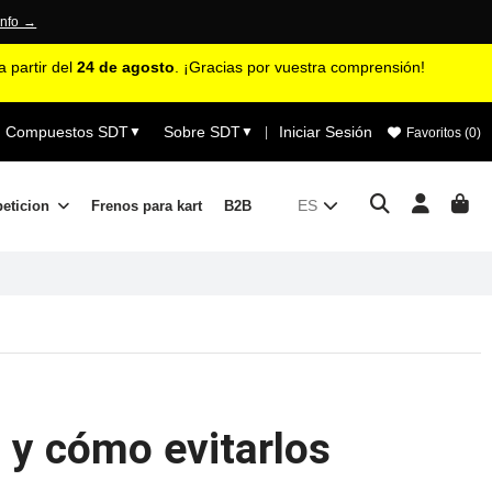
 reseñas →
 partir del
24 de agosto
. ¡Gracias por vuestra comprensión!
Compuestos SDT
Sobre SDT
Iniciar Sesión
▼
▼
|
Favoritos (
0
)
ES
peticion
Frenos para kart
B2B
 y cómo evitarlos