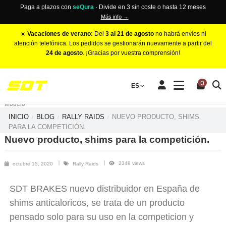
Paga a plazos con
seQura
· Divide en 3 sin coste o hasta 12 meses
Más info →
☀️
Vacaciones de verano:
Del
3 al 21 de agosto
no habrá envíos ni
atención telefónica. Los pedidos se gestionarán nuevamente a partir del
24 de agosto
. ¡Gracias por vuestra comprensión!
PINZAS DE FRENO RACING
0
Make
ES
Número de Pistones
Modelo
INICIO
BLOG
RALLY RAIDS
NUEVO PRODUCTO, SHIMS
PARA LA COMPETICIÓN.
Nuevo producto, shims para la competición.
2349 views
octubre 15, 2020
Rally Raids
SDT BRAKES nuevo distribuidor en España de
shims anticaloricos, se trata de un producto
pensado solo para su uso en la competicion y