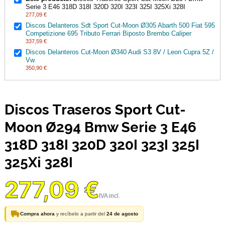
Serie 3 E46 318D 318I 320D 320I 323I 325I 325Xi 328I
277,09 €
Discos Delanteros Sdt Sport Cut-Moon Ø305 Abarth 500 Fiat 595
Competizione 695 Tributo Ferrari Biposto Brembo Caliper
337,59 €
Discos Delanteros Cut-Moon Ø340 Audi S3 8V / Leon Cupra 5Z /
Vw
350,90 €
Discos Traseros Sport Cut-
Moon Ø294 Bmw Serie 3 E46
318D 318I 320D 320I 323I 325I
325Xi 328I
277,09 €
Compra ahora
y recíbelo a partir del
24 de agosto