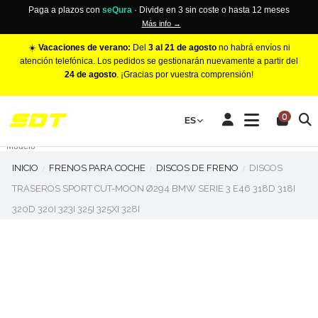
Paga a plazos con
seQura
· Divide en 3 sin coste o hasta 12 meses
Más info →
☀️
Vacaciones de verano:
Del
3 al 21 de agosto
no habrá envíos ni
atención telefónica. Los pedidos se gestionarán nuevamente a partir del
24 de agosto
. ¡Gracias por vuestra comprensión!
PINZAS DE FRENO RACING
0
Make
ES
Número de Pistones
Modelo
INICIO
FRENOS PARA COCHE
DISCOS DE FRENO
DISCOS
TRASEROS SPORT CUT-MOON Ø294 BMW SERIE 3 E46 318D 318I
320D 320I 323I 325I 325XI 328I