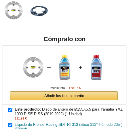
Cómpralo con
+
+
Precio total:
170,07 €
Añadir los tres al carrito
Este producto:
Disco delantero de Ø255X5,5 para Yamaha YXZ
1000 R SE R SS (2019-2022) (1 Unidad)
111,91 €
Líquido de Frenos Racing SDT RT313 (Seco 313º Húmedo 205º)