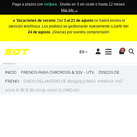
Paga a plazos con
seQura
· Divide en 3 sin coste o hasta 12 meses
Más info →
☀️
Vacaciones de verano:
Del
3 al 21 de agosto
no habrá envíos ni
atención telefónica. Los pedidos se gestionarán nuevamente a partir del
24 de agosto
. ¡Gracias por vuestra comprensión!
PINZAS DE FRENO RACING
0
Make
ES
Número de Pistones
Modelo
INICIO
FRENOS PARA CARCROSS & SSV - UTV
DISCOS DE
FRENO
DISCO DELANTERO DE Ø255X5,5 PARA YAMAHA YXZ
1000 R SE R SS (2019-2022) (1 UNIDAD)