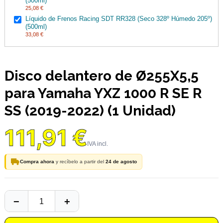
(500ml)
25,08 €
Líquido de Frenos Racing SDT RR328 (Seco 328º Húmedo 205º)
(500ml)
33,08 €
Disco delantero de Ø255X5,5
para Yamaha YXZ 1000 R SE R
SS (2019-2022) (1 Unidad)
111,91 €
Compra ahora
y recíbelo a partir del
24 de agosto