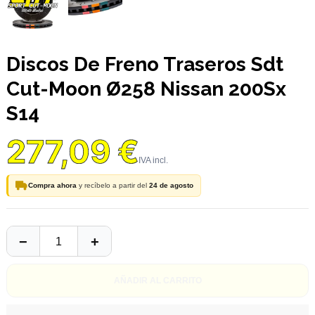
Discos De Freno Traseros Sdt
Cut-Moon Ø258 Nissan 200Sx
S14
277,09 €
Compra ahora
y recíbelo a partir del
24 de agosto
AÑADIR AL CARRITO