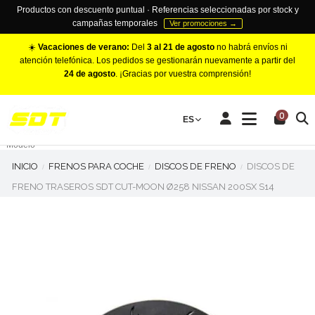
Productos con descuento puntual · Referencias seleccionadas por stock y
campañas temporales
Ver promociones →
☀️
Vacaciones de verano:
Del
3 al 21 de agosto
no habrá envíos ni
atención telefónica. Los pedidos se gestionarán nuevamente a partir del
24 de agosto
. ¡Gracias por vuestra comprensión!
PINZAS DE FRENO RACING
0
Make
ES
Número de Pistones
Modelo
INICIO
FRENOS PARA COCHE
DISCOS DE FRENO
DISCOS DE
FRENO TRASEROS SDT CUT-MOON Ø258 NISSAN 200SX S14