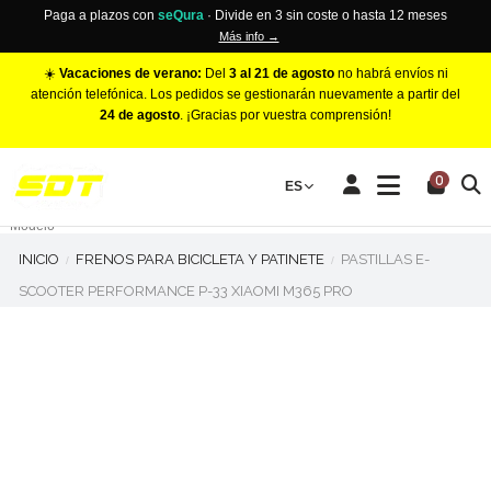
Paga a plazos con
seQura
· Divide en 3 sin coste o hasta 12 meses
Más info →
☀️
Vacaciones de verano:
Del
3 al 21 de agosto
no habrá envíos ni
atención telefónica. Los pedidos se gestionarán nuevamente a partir del
24 de agosto
. ¡Gracias por vuestra comprensión!
PINZAS DE FRENO RACING
0
Make
ES
Número de Pistones
Modelo
INICIO
FRENOS PARA BICICLETA Y PATINETE
PASTILLAS E-
SCOOTER PERFORMANCE P-33 XIAOMI M365 PRO