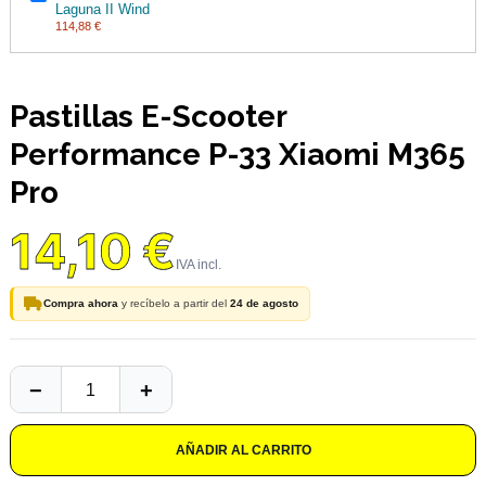
Laguna II Wind
114,88 €
Pastillas E-Scooter
Performance P-33 Xiaomi M365
Pro
14,10 €
Compra ahora
y recíbelo a partir del
24 de agosto
AÑADIR AL CARRITO