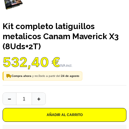
Kit completo latiguillos
metalicos Canam Maverick X3
(8Uds+2T)
532,40 €
Compra ahora
y recíbelo a partir del
24 de agosto
AÑADIR AL CARRITO