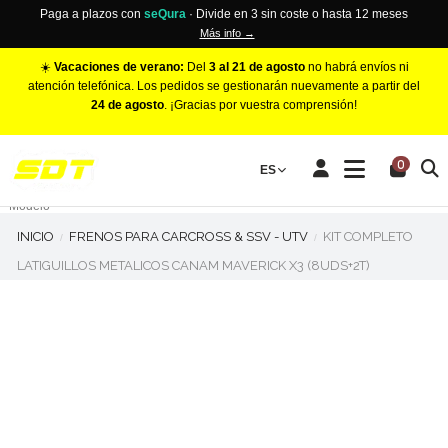
Paga a plazos con
seQura
· Divide en 3 sin coste o hasta 12 meses
Más info →
☀️
Vacaciones de verano:
Del
3 al 21 de agosto
no habrá envíos ni
atención telefónica. Los pedidos se gestionarán nuevamente a partir del
24 de agosto
. ¡Gracias por vuestra comprensión!
PINZAS DE FRENO RACING
0
Make
ES
Número de Pistones
Modelo
INICIO
FRENOS PARA CARCROSS & SSV - UTV
KIT COMPLETO
LATIGUILLOS METALICOS CANAM MAVERICK X3 (8UDS+2T)