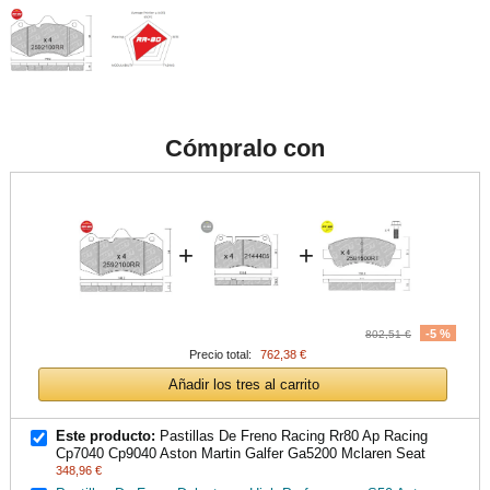
Cómpralo con
+
+
-5 %
802,51 €
Precio total:
762,38 €
Añadir los tres al carrito
Este producto:
Pastillas De Freno Racing Rr80 Ap Racing
Cp7040 Cp9040 Aston Martin Galfer Ga5200 Mclaren Seat
348,96 €