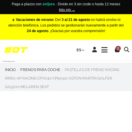
Paga a plazos con
seQura
· Divide en 3 sin coste o hasta 12 meses
Más info →
☀️
Vacaciones de verano:
Del
3 al 21 de agosto
no habrá envíos ni
atención telefónica. Los pedidos se gestionarán nuevamente a partir del
24 de agosto
. ¡Gracias por vuestra comprensión!
PINZAS DE FRENO RACING
0
Make
ES
Número de Pistones
Modelo
INICIO
FRENOS PARA COCHE
PASTILLAS DE FRENO RACING
RR80 AP RACING CP7040 CP9040 ASTON MARTIN GALFER
GA5200 MCLAREN SEAT