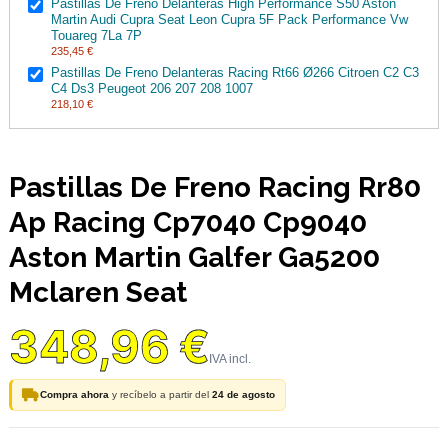
Pastillas De Freno Delanteras High Performance S50 Aston
Martin Audi Cupra Seat Leon Cupra 5F Pack Performance Vw
Touareg 7La 7P
235,45 €
Pastillas De Freno Delanteras Racing Rt66 Ø266 Citroen C2 C3
C4 Ds3 Peugeot 206 207 208 1007
218,10 €
Pastillas De Freno Racing Rr80
Ap Racing Cp7040 Cp9040
Aston Martin Galfer Ga5200
Mclaren Seat
348,96 €
Compra ahora
y recíbelo a partir del
24 de agosto