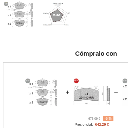
Cómpralo con
+
+
-5 %
676,09 €
Precio total:
642,29 €