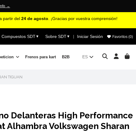
info →
 partir del
24 de agosto
. ¡Gracias por vuestra comprensión!
Compuestos SDT
Sobre SDT
Iniciar Sesión
▼
▼
|
Favoritos (
0
)
ES
peticion
Frenos para kart
B2B
RAN TIGUAN
eno Delanteras High Performance
at Alhambra Volkswagen Sharan