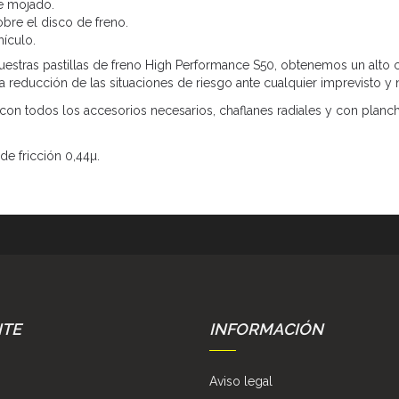
e mojado.
obre el disco de freno.
hículo.
estras pastillas de freno High Performance S50, obtenemos un alto co
a reducción de las situaciones de riesgo ante cualquier imprevisto y 
 con todos los accesorios necesarios, chaflanes radiales y con planch
de fricción 0,44µ.
NTE
INFORMACIÓN
Aviso legal