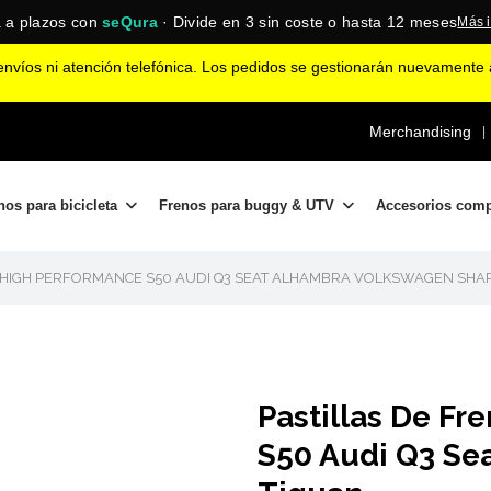
 a plazos con
seQura
· Divide en 3 sin coste o hasta 12 meses
Más 
nvíos ni atención telefónica. Los pedidos se gestionarán nuevamente a
Merchandising
|
nos para bicicleta
Frenos para buggy & UTV
Accesorios com
 HIGH PERFORMANCE S50 AUDI Q3 SEAT ALHAMBRA VOLKSWAGEN SHA
Pastillas De Fr
S50 Audi Q3 Se