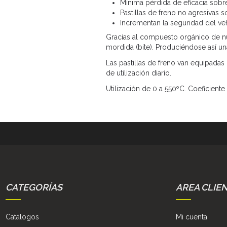
Mínima pérdida de eficacia sobr
Pastillas de freno no agresivas s
Incrementan la seguridad del ve
Gracias al compuesto orgánico de nu
mordida (bite). Produciéndose así un
Las pastillas de freno van equipadas
de utilización diario.
Utilización de 0 a 550ºC. Coeficiente 
CATEGORÍAS
AREA CLIE
Catálogos
Mi cuenta