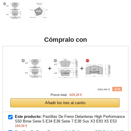
Cómpralo con
+
+
-5 %
662,40 €
Precio total:
629,28 €
Añadir los tres al carrito
Este producto:
Pastillas De Freno Delanteras High Performance
S50 Bmw Serie 5 E34 E39 Serie 7 E38 Suv X3 E83 X5 E53
184,56 €