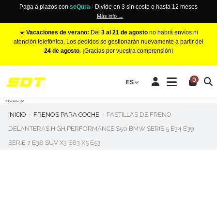
Paga a plazos con
seQura
· Divide en 3 sin coste o hasta 12 meses
Más info →
☀️
Vacaciones de verano:
Del
3 al 21 de agosto
no habrá envíos ni
atención telefónica. Los pedidos se gestionarán nuevamente a partir del
24 de agosto
. ¡Gracias por vuestra comprensión!
PINZAS DE FRENO RACING
0
Make
ES
Número de Pistones
Modelo
INICIO
FRENOS PARA COCHE
PASTILLAS DE FRENO
DELANTERAS HIGH PERFORMANCE S50 BMW SERIE 5 E34 E39
SERIE 7 E38 SUV X3 E83 X5 E53