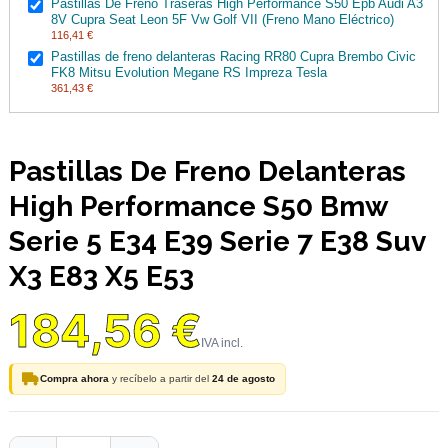
Pastillas De Freno Traseras High Performance S50 Epb Audi A3
8V Cupra Seat Leon 5F Vw Golf VII (Freno Mano Eléctrico)
116,41 €
Pastillas de freno delanteras Racing RR80 Cupra Brembo Civic
FK8 Mitsu Evolution Megane RS Impreza Tesla
361,43 €
Pastillas De Freno Delanteras
High Performance S50 Bmw
Serie 5 E34 E39 Serie 7 E38 Suv
X3 E83 X5 E53
184,56 €
Compra ahora
y recíbelo a partir del
24 de agosto