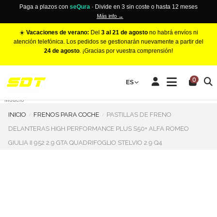
Paga a plazos con
seQura
· Divide en 3 sin coste o hasta 12 meses
Más info →
☀️
Vacaciones de verano:
Del
3 al 21 de agosto
no habrá envíos ni
atención telefónica. Los pedidos se gestionarán nuevamente a partir del
24 de agosto
. ¡Gracias por vuestra comprensión!
PINZAS DE FRENO RACING
0
Make
ES
Número de Pistones
Modelo
INICIO
FRENOS PARA COCHE
PASTILLAS DE FRENO
DELANTERAS HIGH PERFORMANCE PLUS S50+ ALFA ROMEO
GIULIA II 952 2.9 GTA QUADRIFOGLIO STELVIO 2.9 Q4