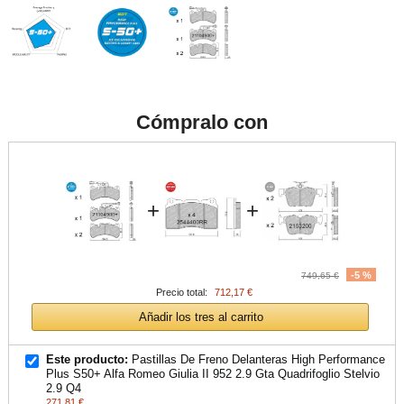
Cómpralo con
+
+
-5 %
749,65 €
Precio total:
712,17 €
Añadir los tres al carrito
Este producto:
Pastillas De Freno Delanteras High Performance
Plus S50+ Alfa Romeo Giulia II 952 2.9 Gta Quadrifoglio Stelvio
2.9 Q4
271,81 €