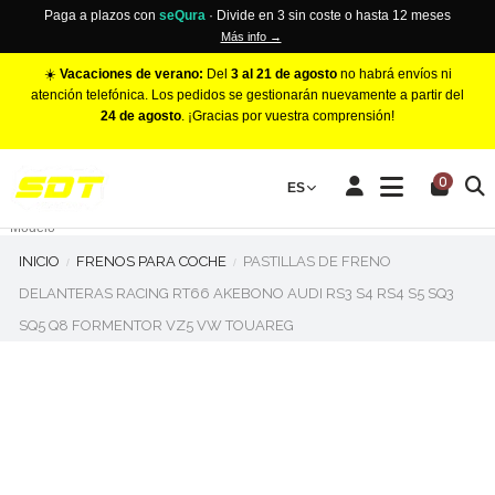
Paga a plazos con
seQura
· Divide en 3 sin coste o hasta 12 meses
Más info →
☀️
Vacaciones de verano:
Del
3 al 21 de agosto
no habrá envíos ni
atención telefónica. Los pedidos se gestionarán nuevamente a partir del
24 de agosto
. ¡Gracias por vuestra comprensión!
PINZAS DE FRENO RACING
0
Make
ES
Número de Pistones
Modelo
INICIO
FRENOS PARA COCHE
PASTILLAS DE FRENO
DELANTERAS RACING RT66 AKEBONO AUDI RS3 S4 RS4 S5 SQ3
SQ5 Q8 FORMENTOR VZ5 VW TOUAREG