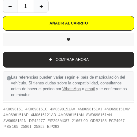
AÑADIR AL CARRITO
COMPRAR AHORA
Las referencias pueden variar según el país de matriculación del
vehículo. Si tienes dudas sobre la compatibilidad, consúltanos
antes de hacer el pedido por
WhatsApp
o
email
y te confirmamos
en minutos.
4K0698151
4K0698151C
4M0698151AA
4M0698151AJ
4M0698151AM
4M0698151AP
4M0615121AB
4M0698151AN
8W0698151AN
8W0698151N
DP42277
EIP293MX87
21667.00
GDB2158
FCP4967
P 85 165
25861
25852
EIP293