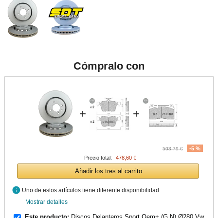
Cómpralo con
+
+
-5 %
503,79 €
Precio total:
478,60 €
Añadir los tres al carrito
info
Uno de estos artículos tiene diferente disponibilidad
Mostrar detalles
Este producto:
Discos Delanteros Sport Oem+ (G.N) Ø280 Vw