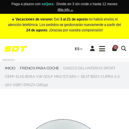
Paga a plazos con
seQura
· Divide en 3 sin coste o hasta 12 meses
Más info →
☀️
Vacaciones de verano:
Del
3 al 21 de agosto
no habrá envíos ni
atención telefónica. Los pedidos se gestionarán nuevamente a partir del
24 de agosto
. ¡Gracias por vuestra comprensión!
PINZAS DE FRENO RACING
0
Make
ES
Número de Pistones
Modelo
INICIO
FRENOS PARA COCHE
DISCOS DELANTEROS SPORT
OEM+ (G.N) Ø280 VW GOLF MK2 GTI G60 / SEAT IBIZA CUPRA 2.0
16V (ABF) (PINZA GIR54)