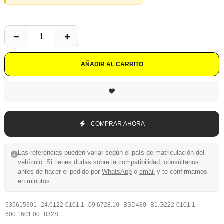
AÑADIR AL CARRITO
COMPRAR AHORA
Las referencias pueden variar según el país de matriculación del
vehículo. Si tienes dudas sobre la compatibilidad, consúltanos
antes de hacer el pedido por
WhatsApp
o
email
y te confirmamos
en minutos.
535615301
24.0122-0101.1
09.6728.10
BSD480
B1.G222-0101.1
600.1601.00
832S