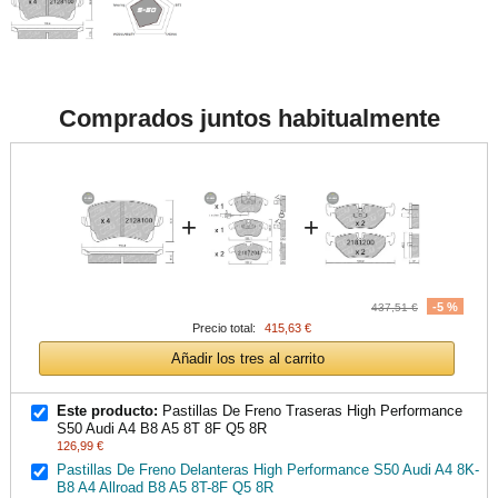
Comprados juntos habitualmente
+
+
-5 %
437,51 €
Precio total:
415,63 €
Añadir los tres al carrito
Este producto:
Pastillas De Freno Traseras High Performance
S50 Audi A4 B8 A5 8T 8F Q5 8R
126,99 €
Pastillas De Freno Delanteras High Performance S50 Audi A4 8K-
B8 A4 Allroad B8 A5 8T-8F Q5 8R