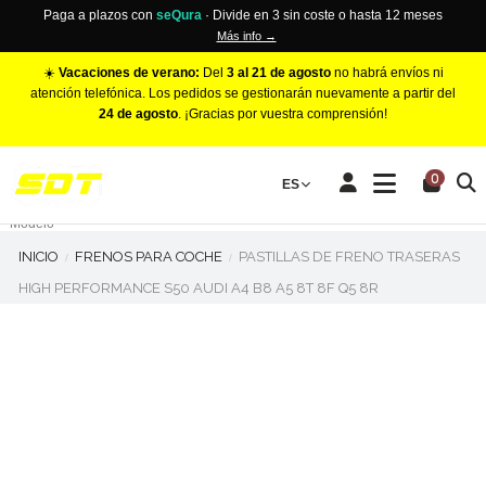
Paga a plazos con
seQura
· Divide en 3 sin coste o hasta 12 meses
Más info →
☀️
Vacaciones de verano:
Del
3 al 21 de agosto
no habrá envíos ni
atención telefónica. Los pedidos se gestionarán nuevamente a partir del
24 de agosto
. ¡Gracias por vuestra comprensión!
PINZAS DE FRENO RACING
0
Make
ES
Número de Pistones
Modelo
INICIO
FRENOS PARA COCHE
PASTILLAS DE FRENO TRASERAS
HIGH PERFORMANCE S50 AUDI A4 B8 A5 8T 8F Q5 8R