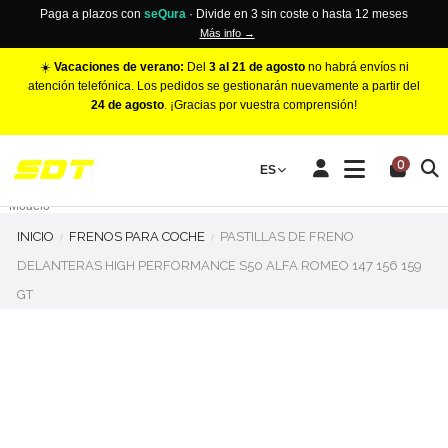
Paga a plazos con
seQura
· Divide en 3 sin coste o hasta 12 meses
Más info →
☀️
Vacaciones de verano:
Del
3 al 21 de agosto
no habrá envíos ni
atención telefónica. Los pedidos se gestionarán nuevamente a partir del
24 de agosto
. ¡Gracias por vuestra comprensión!
PINZAS DE FRENO RACING
0
Make
ES
Número de Pistones
Modelo
INICIO
FRENOS PARA COCHE
PASTILLAS DE FRENO
DELANTERAS HIGH PERFORMANCE S50 ALFA ROMEO 147 156 159
GT