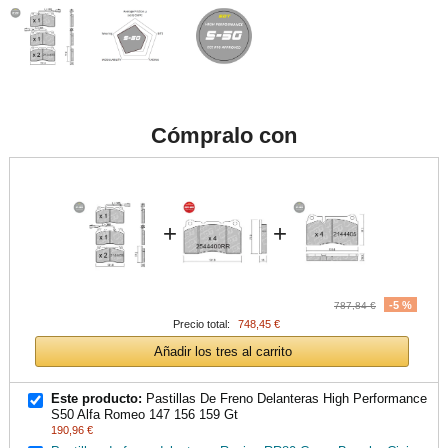
Cómpralo con
+
+
-5 %
787,84 €
Precio total:
748,45 €
Añadir los tres al carrito
Este producto:
Pastillas De Freno Delanteras High Performance
S50 Alfa Romeo 147 156 159 Gt
190,96 €