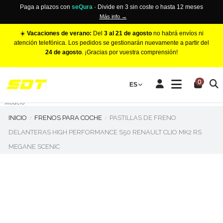
Paga a plazos con
seQura
· Divide en 3 sin coste o hasta 12 meses
Más info →
☀️
Vacaciones de verano:
Del
3 al 21 de agosto
no habrá envíos ni
atención telefónica. Los pedidos se gestionarán nuevamente a partir del
24 de agosto
. ¡Gracias por vuestra comprensión!
PINZAS DE FRENO RACING
0
Make
ES
Número de Pistones
Modelo
INICIO
FRENOS PARA COCHE
PASTILLAS DE FRENO
DELANTERAS HIGH PERFORMANCE S50 RENAULT CLIO MK2 RS
MEGANE SCENIC