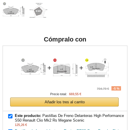
Cómpralo con
+
+
-5 %
704,79 €
Precio total:
669,55 €
Añadir los tres al carrito
Este producto:
Pastillas De Freno Delanteras High Performance
S50 Renault Clio Mk2 Rs Megane Scenic
125,26 €