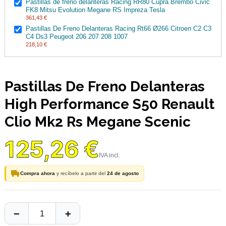
Pastillas de freno delanteras Racing RR80 Cupra Brembo Civic
FK8 Mitsu Evolution Megane RS Impreza Tesla
361,43 €
Pastillas De Freno Delanteras Racing Rt66 Ø266 Citroen C2 C3
C4 Ds3 Peugeot 206 207 208 1007
218,10 €
Pastillas De Freno Delanteras
High Performance S50 Renault
Clio Mk2 Rs Megane Scenic
125,26 €
Compra ahora
y recíbelo a partir del
24 de agosto