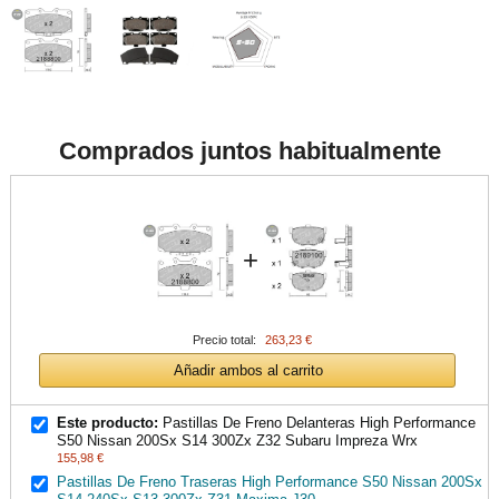
Comprados juntos habitualmente
+
Precio total:
263,23 €
Añadir ambos al carrito
Este producto:
Pastillas De Freno Delanteras High Performance
S50 Nissan 200Sx S14 300Zx Z32 Subaru Impreza Wrx
155,98 €
Pastillas De Freno Traseras High Performance S50 Nissan 200Sx