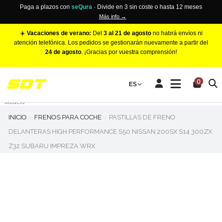
Paga a plazos con
seQura
· Divide en 3 sin coste o hasta 12 meses
Más info →
☀️
Vacaciones de verano:
Del
3 al 21 de agosto
no habrá envíos ni
atención telefónica. Los pedidos se gestionarán nuevamente a partir del
24 de agosto
. ¡Gracias por vuestra comprensión!
PINZAS DE FRENO RACING
0
Make
ES
Número de Pistones
Modelo
INICIO
FRENOS PARA COCHE
PASTILLAS DE FRENO
DELANTERAS HIGH PERFORMANCE S50 NISSAN 200SX S14 300ZX
Z32 SUBARU IMPREZA WRX