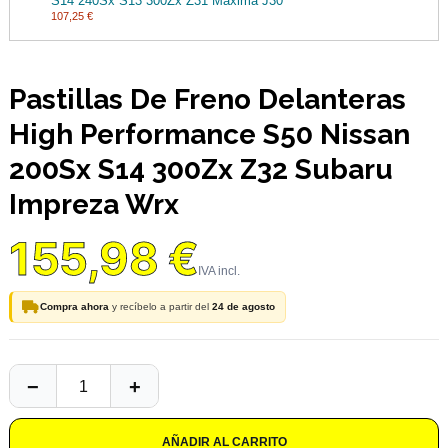
S14 240Sx S13 300Zx Z31 Maxima J30
107,25 €
Pastillas De Freno Delanteras
High Performance S50 Nissan
200Sx S14 300Zx Z32 Subaru
Impreza Wrx
155,98 €
Compra ahora
y recíbelo a partir del
24 de agosto
AÑADIR AL CARRITO