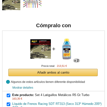
Cómpralo con
+
2
x
Precio total:
213,51 €
Añadir ambos al carrito
info
Algunos de estos artículos tienen diferente disponibilidad
Mostrar detalles
Este producto:
Set 4 Latiguillos Metálicos R5 Gt Turbo
163,35 €
Líquido de Frenos Racing SDT RT313 (Seco 313º Húmedo 205º)