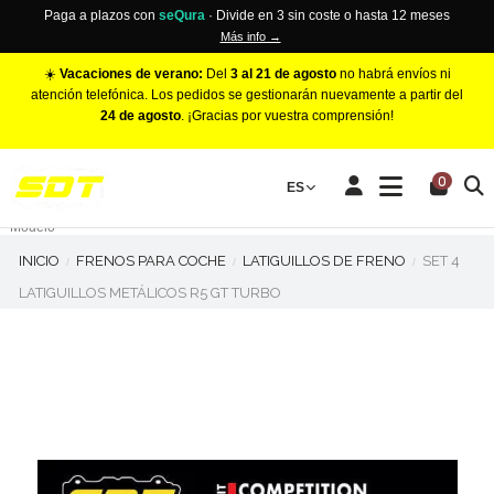
Paga a plazos con
seQura
· Divide en 3 sin coste o hasta 12 meses
Más info →
☀️
Vacaciones de verano:
Del
3 al 21 de agosto
no habrá envíos ni
atención telefónica. Los pedidos se gestionarán nuevamente a partir del
24 de agosto
. ¡Gracias por vuestra comprensión!
PINZAS DE FRENO RACING
0
Make
ES
Número de Pistones
Modelo
INICIO
FRENOS PARA COCHE
LATIGUILLOS DE FRENO
SET 4
LATIGUILLOS METÁLICOS R5 GT TURBO