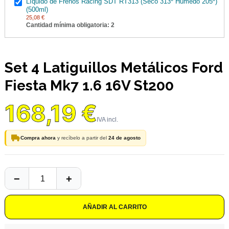
Líquido de Frenos Racing SDT RT313 (Seco 313º Húmedo 205º)
(500ml)
25,08 €
Cantidad mínima obligatoria: 2
Set 4 Latiguillos Metálicos Ford
Fiesta Mk7 1.6 16V St200
168,19 €
Compra ahora
y recíbelo a partir del
24 de agosto
AÑADIR AL CARRITO