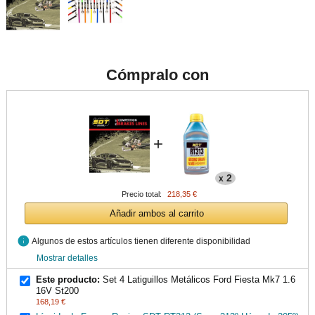
Cómpralo con
+
2
x
Precio total:
218,35 €
Añadir ambos al carrito
info
Algunos de estos artículos tienen diferente disponibilidad
Mostrar detalles
Este producto:
Set 4 Latiguillos Metálicos Ford Fiesta Mk7 1.6
16V St200
168,19 €