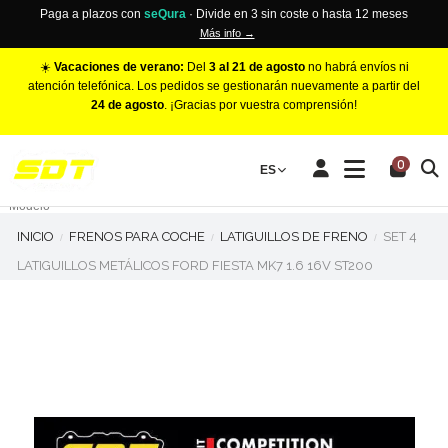
Paga a plazos con
seQura
· Divide en 3 sin coste o hasta 12 meses
Más info →
☀️
Vacaciones de verano:
Del
3 al 21 de agosto
no habrá envíos ni
atención telefónica. Los pedidos se gestionarán nuevamente a partir del
24 de agosto
. ¡Gracias por vuestra comprensión!
PINZAS DE FRENO RACING
0
Make
ES
Número de Pistones
Modelo
INICIO
FRENOS PARA COCHE
LATIGUILLOS DE FRENO
SET 4
LATIGUILLOS METÁLICOS FORD FIESTA MK7 1.6 16V ST200