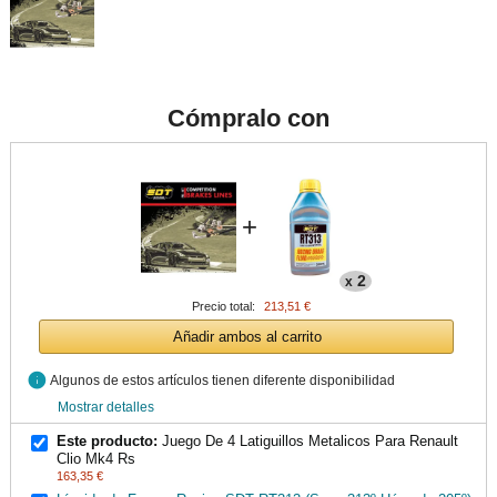
Cómpralo con
+
2
x
Precio total:
213,51 €
Añadir ambos al carrito
info
Algunos de estos artículos tienen diferente disponibilidad
Mostrar detalles
Este producto:
Juego De 4 Latiguillos Metalicos Para Renault
Clio Mk4 Rs
163,35 €