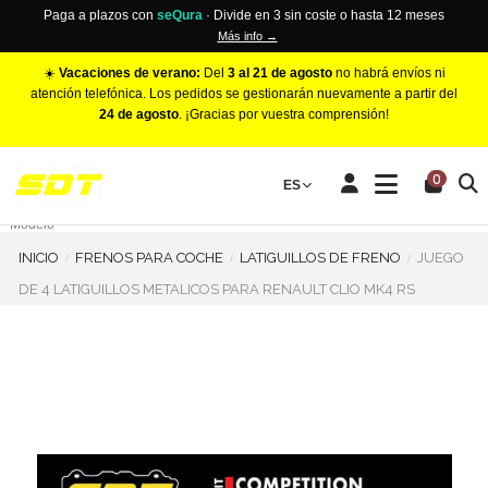
Paga a plazos con
seQura
· Divide en 3 sin coste o hasta 12 meses
Más info →
☀️
Vacaciones de verano:
Del
3 al 21 de agosto
no habrá envíos ni
atención telefónica. Los pedidos se gestionarán nuevamente a partir del
24 de agosto
. ¡Gracias por vuestra comprensión!
PINZAS DE FRENO RACING
0
Make
ES
Número de Pistones
Modelo
INICIO
FRENOS PARA COCHE
LATIGUILLOS DE FRENO
JUEGO
DE 4 LATIGUILLOS METALICOS PARA RENAULT CLIO MK4 RS