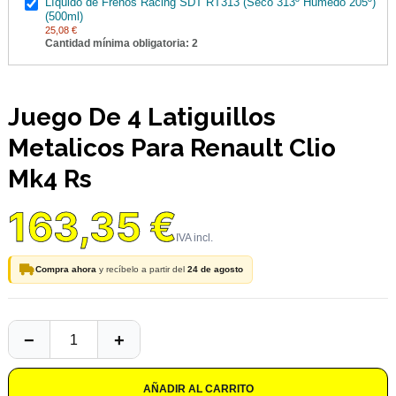
Líquido de Frenos Racing SDT RT313 (Seco 313º Húmedo 205º)
(500ml)
25,08 €
Cantidad mínima obligatoria: 2
Juego De 4 Latiguillos
Metalicos Para Renault Clio
Mk4 Rs
163,35 €
Compra ahora
y recíbelo a partir del
24 de agosto
AÑADIR AL CARRITO