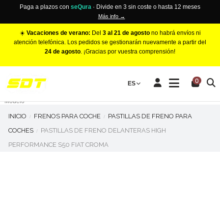
Paga a plazos con
seQura
· Divide en 3 sin coste o hasta 12 meses
Más info →
☀️
Vacaciones de verano:
Del
3 al 21 de agosto
no habrá envíos ni
atención telefónica. Los pedidos se gestionarán nuevamente a partir del
24 de agosto
. ¡Gracias por vuestra comprensión!
PINZAS DE FRENO RACING
0
Make
ES
Número de Pistones
Modelo
INICIO
FRENOS PARA COCHE
PASTILLAS DE FRENO PARA
COCHES
PASTILLAS DE FRENO DELANTERAS HIGH
PERFORMANCE S50 FIAT CROMA