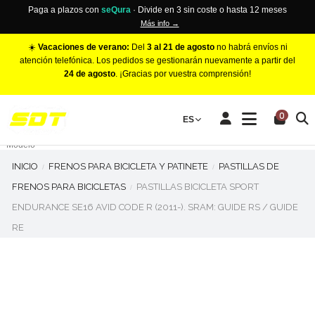
Paga a plazos con
seQura
· Divide en 3 sin coste o hasta 12 meses
Más info →
☀️
Vacaciones de verano:
Del
3 al 21 de agosto
no habrá envíos ni
atención telefónica. Los pedidos se gestionarán nuevamente a partir del
24 de agosto
. ¡Gracias por vuestra comprensión!
PINZAS DE FRENO RACING
0
Make
ES
Número de Pistones
Modelo
INICIO
FRENOS PARA BICICLETA Y PATINETE
PASTILLAS DE
FRENOS PARA BICICLETAS
PASTILLAS BICICLETA SPORT
ENDURANCE SE16 AVID CODE R (2011-). SRAM: GUIDE RS / GUIDE
RE