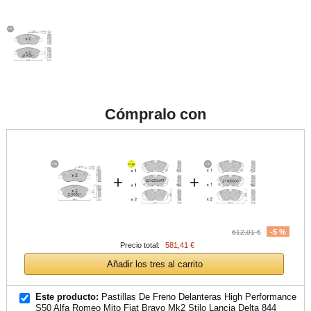
Cómpralo con
+
+
-5 %
612,01 €
Precio total:
581,41 €
Añadir los tres al carrito
Este producto:
Pastillas De Freno Delanteras High Performance
S50 Alfa Romeo Mito Fiat Bravo Mk2 Stilo Lancia Delta 844