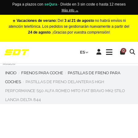
Paga a plazos con
seQura
· Divide en 3 sin coste o hasta 12 meses
Más info →
☀️
Vacaciones de verano:
Del
3 al 21 de agosto
no habrá envíos ni
atención telefónica. Los pedidos se gestionarán nuevamente a partir del
24 de agosto
. ¡Gracias por vuestra comprensión!
PINZAS DE FRENO RACING
0
Make
ES
Número de Pistones
Modelo
INICIO
FRENOS PARA COCHE
PASTILLAS DE FRENO PARA
COCHES
PASTILLAS DE FRENO DELANTERAS HIGH
PERFORMANCE S50 ALFA ROMEO MITO FIAT BRAVO MK2 STILO
LANCIA DELTA 844